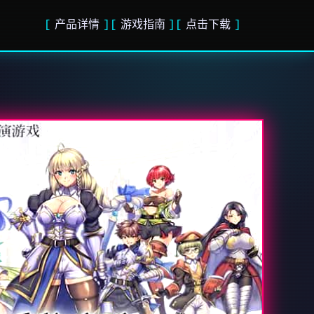
产品详情
游戏指南
点击下载