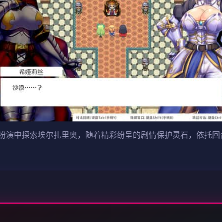
扮演中探索埃尔扎里奥，随着精彩纷呈的剧情保护灵石，依托回