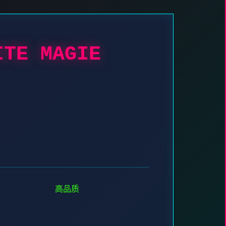
E MAGIE
高品质