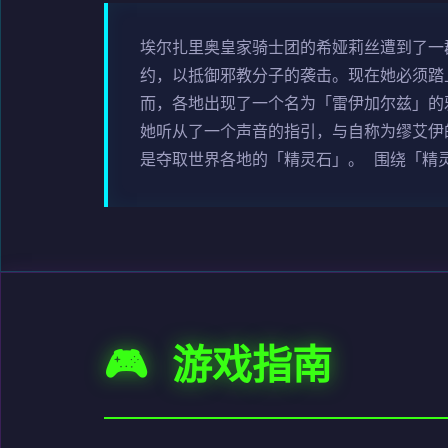
埃尔扎里奥皇家骑士团的希娅莉丝遭到了一
约，以抵御邪教分子的袭击。现在她必须踏
而，各地出现了一个名为「雷伊加尔兹」的
她听从了一个声音的指引，与自称为缪艾伊
是夺取世界各地的「精灵石」。 围绕「精
🎮 游戏指南