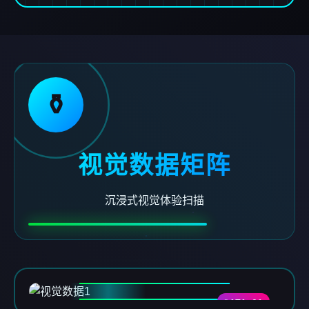
⚱️
视觉数据矩阵
沉浸式视觉体验扫描
DATA-01