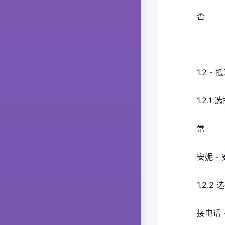
否
1.2 -
1.2.
常
安妮 - 
1.2.
接电话