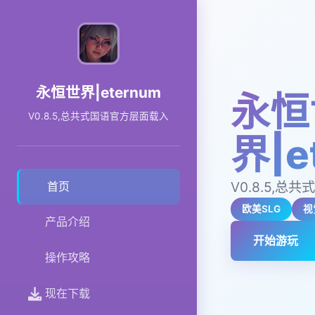
永恒世界|eternum
永恒
V0.8.5,总共式国语官方层面载入
界|e
V0.8.5,
首页
欧美SLG
视
产品介绍
开始游玩
操作攻略
现在下载