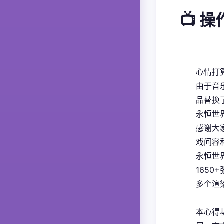
📺 
心情打
由于音
品替换
永恒世界E
感谢大
戏间容
永恒世界
1650
多个渲
本心得