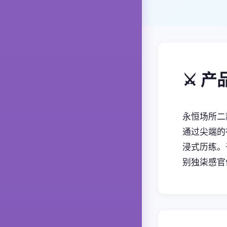
⚔️ 
永恒场所二
通过尖端的
浸式历练。
别独柒感官