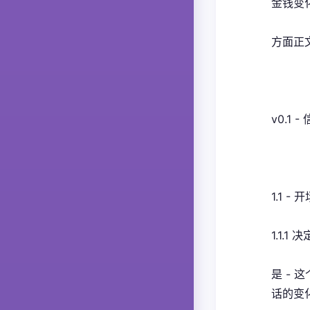
金钱变
方面正
v0.1 
1.1 - 
1.1.
是 -
话的变