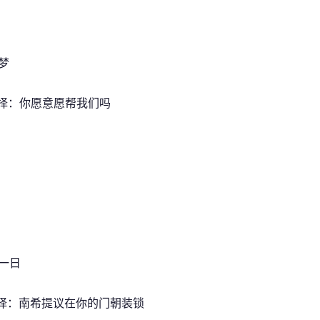
噩梦
1 选择：你愿意愿帮我们吗
 第一日
1 选择：南希提议在你的门朝装锁