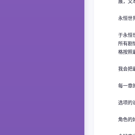
展，文
永恒世
于永恒
所有剧
格按照
我会把
每一章
选项的
角色的