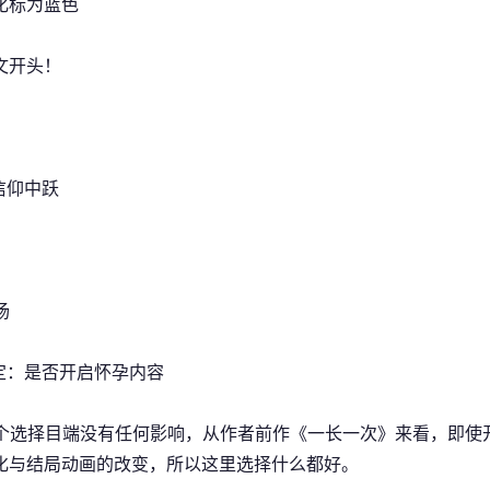
化标为蓝色
文开头！
- 信仰中跃
开场
1 决定：是否开启怀孕内容
 这个选择目端没有任何影响，从作者前作《一长一次》来看，即
化与结局动画的改变，所以这里选择什么都好。