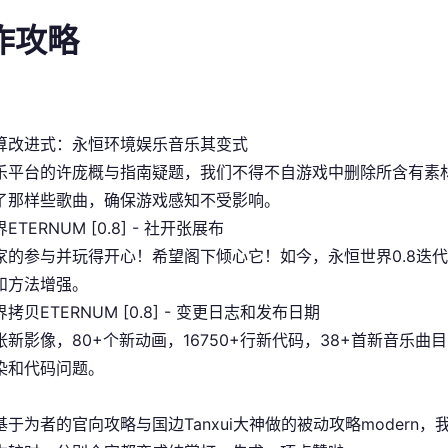
操作攻略
算改进式：永恒环境娱乐音乐其变式
乐平台的许庞概与指南疑题，我们不得不自游戏中删除所含有素
了那样些歌曲，确保游戏感知不受影响。
TERNUM [0.8] - 社开张展布
家的参与并玩得开心！希望阁下倾心它！如今，永恒世界0.8迭
和方法增强。
拷贝ETERNUM [0.8] - 变更日志和发布日期
+张新影像，80+个新动画，16750+行新代码，38+首新音乐
染和代码问题。
基于为者的官向攻略与国边Tanxui大神做的被动攻略moder