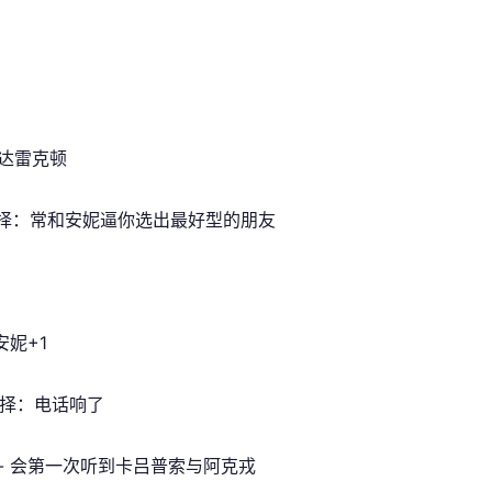
 抵达雷克顿
1 选择：常和安妮逼你选出最好型的朋友
安妮+1
2 选择：电话响了
 - 会第一次听到卡吕普索与阿克戎