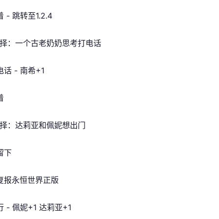
- 跳转至1.2.4
3 选择：一个古老奶奶思考打电话
话 - 南希+1
着
4 选择：达莉亚和佩妮想出门
留下
复报永恒世界正版
 - 佩妮+1 达莉亚+1