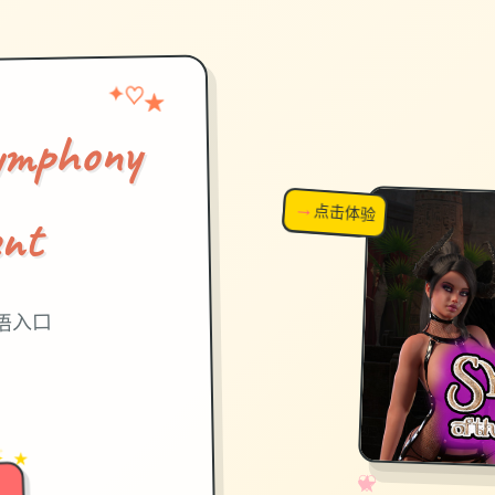
✦
♡
★
phony
→
↗
点击体验
超棒！
ent
华语入口
→
✦ ★
✧
♡
★
♥