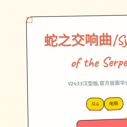
蛇之交响曲|Sym
of the Serp
V2433汉型版,官方层面
电脑
SLG