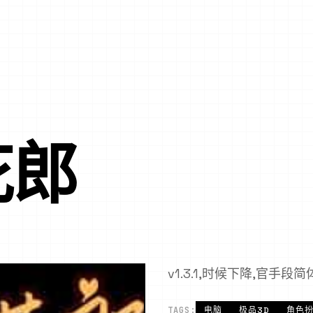
花郎
v1.3.1,时候下降,官手段
TAGS:
电脑
极品3D
角色