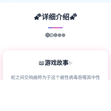
🌠
🌠
详细介绍
🟢
🔴
🟣
🟡
🔵
📖
游戏故事
✨
蛇之间交响曲称为于这个被性病毒吞噬其中性
的宇宙里，叁个年轻个人觉察自身己迷失在远
离家乡的宏大城市里，并拥拥有一件莫测的遗
物。 在一群美女的辅助面，放现各数的身
份，并揭露一个让日堂同场所狱陷入战争边缘